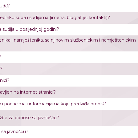
suda?
jedniku suda i sudijama (imena, biografije, kontakti)?
 sudija u posljednjoj godini?
užbenika i namještenika, sa njihovim službenickim i namještenickim
?
i?
nici?
javljen na internet stranici?
svim podacima i informacijama koje predviđa propis?
lužbe za odnose sa javnošću?
e sa javnošću?