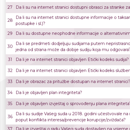
27
Da li su na internet stranici dostupni obrasci za stranke 
Da li su na internet stranici dostupne informacije o taks
28
postupke i sl.)?
29
Da li su dostupne neophodne informacije o alternativni
Da li se predmeti dodjeljuju sudijama putem nepristrasnog
30
jedna od strana može da dobije sudiju koja mu odgovara
31
Da li je na internet stranici objavljen Etički kodeks sudija?
32
Da li je na internet stranici objavljen Etički kodeks služb
33
Da li je obrazac za pritužbe dostupan na internet stranici
34
Da li je objavljen plan integriteta?
35
Da li je objavljen izvještaj o sprovođenju plana integriteta
Da li su sudije Vašeg suda u 2018. godini učestvovale na
36
poput konflikta interesa/prevencije korupcije/zviždača?
37
Da li je izvještaj o radu Vašeg suda dostavljen na vrije