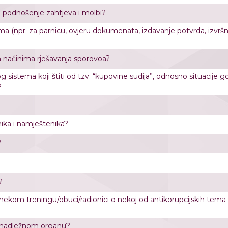
za podnošenje zahtjeva i molbi?
ama (npr. za parnicu, ovjeru dokumenata, izdavanje potvrda, izvrš
m načinima rješavanja sporovoa?
 sistema koji štiti od tzv. “kupovine sudija”, odnosno situacije g
?
enika i namještenika?
?
?
 nekom treningu/obuci/radionici o nekoj od antikorupcijskih tema
me nadležnom organu?