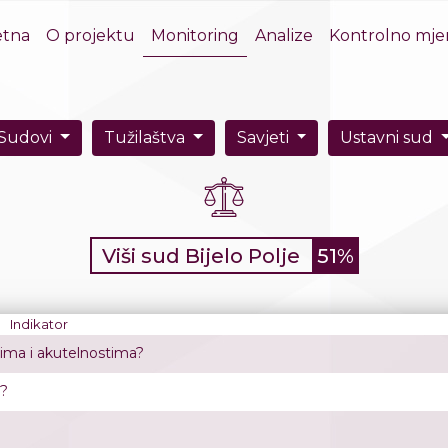
etna
(current)
O projektu
Monitoring
Analize
Kontrolno mje
Sudovi
Tužilaštva
Savjeti
Ustavni sud
Viši sud Bijelo Polje
51%
Indikator
tima i akutelnostima?
a?