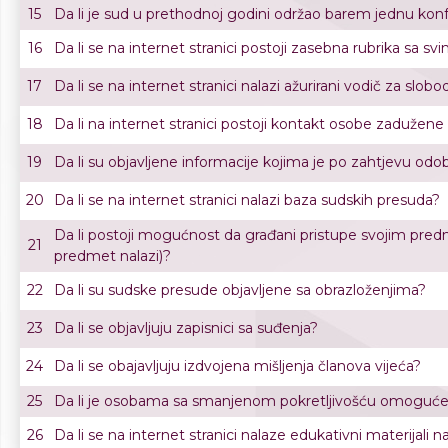
15
Da li je sud u prethodnoj godini održao barem jednu kon
16
Da li se na internet stranici postoji zasebna rubrika sa
17
Da li se na internet stranici nalazi ažurirani vodič za slo
18
Da li na internet stranici postoji kontakt osobe zadužen
19
Da li su objavljene informacije kojima je po zahtjevu odo
20
Da li se na internet stranici nalazi baza sudskih presuda?
Da li postoji mogućnost da građani pristupe svojim predme
21
predmet nalazi)?
22
Da li su sudske presude objavljene sa obrazloženjima?
23
Da li se objavljuju zapisnici sa suđenja?
24
Da li se obajavljuju izdvojena mišljenja članova vijeća?
25
Da li je osobama sa smanjenom pokretljivošću omoguće
26
Da li se na internet stranici nalaze edukativni materijali