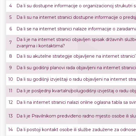
4
Da li su dostupne informacije o organizacionoj strukutri 
5
Da li su na internet stranici dostupne informacije o preds
6
Da li se na internet stranici nalaze informacije o zaradama
Da li je na internet stranici objavljen spisak državnih sl
7
zvanjima i kontaktima?
8
Da li su akutelne strategije objavljene na internet stranici
9
Da li su godišnji planovi rada objavljeni na internet stranic
10
Da li su godišnji izvještaji o radu objavljeni na internet stra
11
Da li je posljednji kvartalni/polugodišnji izvještaj o radu ob
12
Da li na internet stranici nalazi online oglasna tabla sa 
13
Da li je Pravilnikom predviđeno radno mjesto osobe ili s
14
Da li postoji kontakt osobe ili službe zadužene za odnos