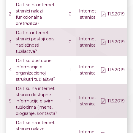
Da li se na internet
stranici nalazi
Internet
2
0
11.5.2019.
funkcionalna
stranica
pretražilica?
Da li na internet
stranici postoji opis
Internet
3
0
11.5.2019.
nadležnosti
stranica
tužilaštva?
Da li su dostupne
informacije o
Internet
4
1
11.5.2019.
organizacionoj
stranica
strukutri tužilaštva?
Da li su na internet
stranici dostupne
Internet
5
informacije o svim
1
11.5.2019.
stranica
tužiocima (imena,
biografije, kontakti)?
Da li se na internet
stranici nalaze
Internet