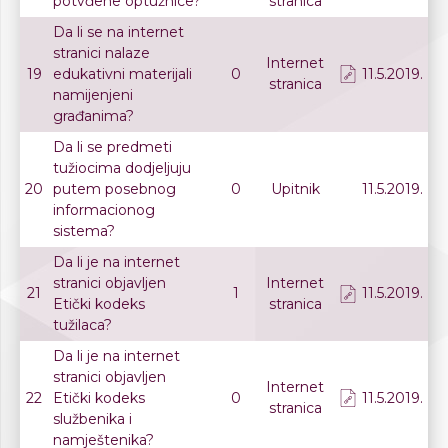
potvđene optužnice?
stranica
Da li se na internet
stranici nalaze
Internet
19
edukativni materijali
0
11.5.2019.
stranica
namijenjeni
građanima?
Da li se predmeti
tužiocima dodjeljuju
20
putem posebnog
0
Upitnik
11.5.2019.
informacionog
sistema?
Da li je na internet
stranici objavljen
Internet
21
1
11.5.2019.
Etički kodeks
stranica
tužilaca?
Da li je na internet
stranici objavljen
Internet
22
Etički kodeks
0
11.5.2019.
stranica
službenika i
namještenika?