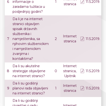
6
informacije o
1
11.5.2019.
stranica
zaradama tužilaca u
posljednjoj godini?
Da li je na internet
stranici objavljen
spisak državnih
službenika i
Internet
7
namještenika, sa
2
11.5.2019.
stranica
njihovim službenickim
i namještenickim
zvanjima i
kontaktima?
Da li su akutelne
Internet
8
strategije objavljene
0
stranica,
11.5.2019.
na internet stranici?
Upitnik
Da li su godišnji
Internet
9
planovi rada objavljeni
1
11.5.2019.
stranica
na internet stranici?
Da li su godišnji
izvještaji o radu
Internet