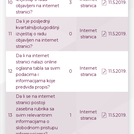
10
3
11.5.2019.
objavljeni na internet
stranica
stranici?
Da li je posljednji
kvartalni/polugodišnji
Internet
11
izvještaj o radu
0
11.5.2019.
stranica
objavljen na internet
stranici?
Da li na internet
stranici nalazi online
oglasna tabla sa svim
Internet
12
0
11.5.2019.
podacima i
stranica
informacijama koje
predviđa propis?
Da li se na internet
stranici postoji
zasebna rubrika sa
Internet
13
svim relevantnim
1
11.5.2019.
stranica
informacijama o
slobodnom pristupu