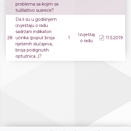
problema sa kojim se
tužilaštvo susreće?
Da li su u godišnjem
izvještaju o radu
sadržani indikatori
Izvještaj
28
učinka (poput broja
1
11.5.2019.
o radu
riješenih slučajeva,
broja podignutih
optužnica...)?