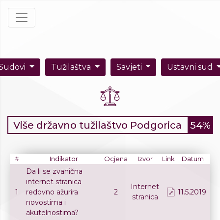
Sudovi
Tužilaštva
Savjeti
Ustavni sud
Više državno tužilaštvo Podgorica
54%
#
Indikator
Ocjena
Izvor
Link
Datum
Da li se zvanična
internet stranica
Internet
1
redovno ažurira
2
11.5.2019.
stranica
novostima i
akutelnostima?