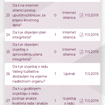
Da li na internet
stranici postoji
Internet
23
uputstvo/obrazac za
0
11.5.2019.
stranica
prijavu krivičnog
djela?
Da li je objavljen plan
Internet
24
1
11.5.2019.
integriteta?
stranica
Da li je objavljen
izvještaj o
Internet
25
0
11.5.2019.
sprovođenju plana
stranica
integriteta?
Da li je izvještaj o radu
Vašeg tužilaštva
26
1
Upitnik
11.5.2019.
dostavljen na vrijeme
nadležnom organu?
Da li u godišnjem
izvještaju o radu
postoje analize
Izvještaj
27
1
11.5.2019.
kvaliteta rada i analize
o radu