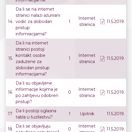
informacijama?
Da li se na internet
stranici nalazi ažurirani
Internet
14
vodič za slobodan
1
11.5.2019.
stranica
pristup
infomracijama?
Da li na internet
stranici postoji
kontakt osobe
Internet
15
1
11.5.2019.
zadužene za
stranica
slobodan pristup
informacijama?
Da li su objavljene
informacije kojima je
Internet
16
0
11.5.2019.
po zahtjevu odobren
stranica
pristup?
Da li postoji oglasna
17
1
Upitnik
11.5.2019.
tabla u tuzilastvu?
Da li se objavljuju
Internet
18
0
11.5.2019.