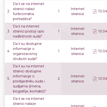
Da li se na internet
stranici nalazi
Internet
2
1
10.04
funkcionalna
stranica
pretražilica?
Da li na internet
Internet
3
stranici postoji opis
1
10.04
stranica
nadležnosti suda?
Da li su dostupne
informacije o
Internet
4
1
10.04
organizacionoj
stranica
strukutri suda?
Da li su na internet
stranici dostupne
informacije o
Internet
5
2
10.04
predsjedniku suda i
stranica
sudijama (imena,
biografije, kontakti)?
Da li se na internet
stranici nalaze
Internet