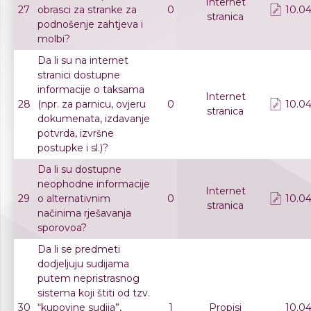
Internet
27
obrasci za stranke za
0
10.04
stranica
podnošenje zahtjeva i
molbi?
Da li su na internet
stranici dostupne
informacije o taksama
Internet
28
(npr. za parnicu, ovjeru
0
10.04
stranica
dokumenata, izdavanje
potvrda, izvršne
postupke i sl.)?
Da li su dostupne
neophodne informacije
Internet
29
o alternativnim
0
10.04
stranica
načinima rješavanja
sporovoa?
Da li se predmeti
dodjeljuju sudijama
putem nepristrasnog
sistema koji štiti od tzv.
30
“kupovine sudija”,
1
Propisi
10.04