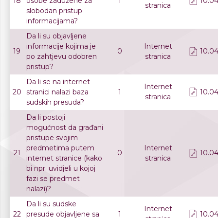
18
osobe zadužene za
1
10.04
stranica
slobodan pristup
informacijama?
Da li su objavljene
informacije kojima je
Internet
19
0
10.04
po zahtjevu odobren
stranica
pristup?
Da li se na internet
Internet
20
stranici nalazi baza
1
10.04
stranica
sudskih presuda?
Da li postoji
mogućnost da građani
pristupe svojim
predmetima putem
Internet
21
0
10.04
internet stranice (kako
stranica
bi npr. uvidjeli u kojoj
fazi se predmet
nalazi)?
Da li su sudske
Internet
22
presude objavljene sa
1
10.04