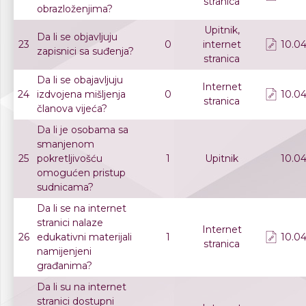
stranica
obrazloženjima?
Upitnik,
Da li se objavljuju
23
0
internet
10.04
zapisnici sa suđenja?
stranica
Da li se obajavljuju
Internet
24
izdvojena mišljenja
0
10.04
stranica
članova vijeća?
Da li je osobama sa
smanjenom
25
pokretljivošću
1
Upitnik
10.04
omogućen pristup
sudnicama?
Da li se na internet
stranici nalaze
Internet
26
edukativni materijali
1
10.04
stranica
namijenjeni
građanima?
Da li su na internet
stranici dostupni