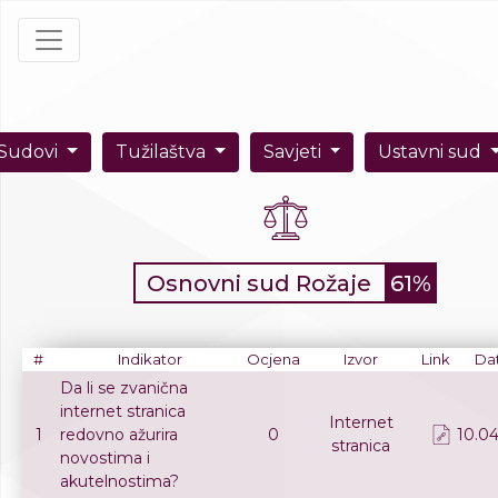
Sudovi
Tužilaštva
Savjeti
Ustavni sud
Osnovni sud Rožaje
61%
#
Indikator
Ocjena
Izvor
Link
Da
Da li se zvanična
internet stranica
Internet
1
redovno ažurira
0
10.04
stranica
novostima i
akutelnostima?