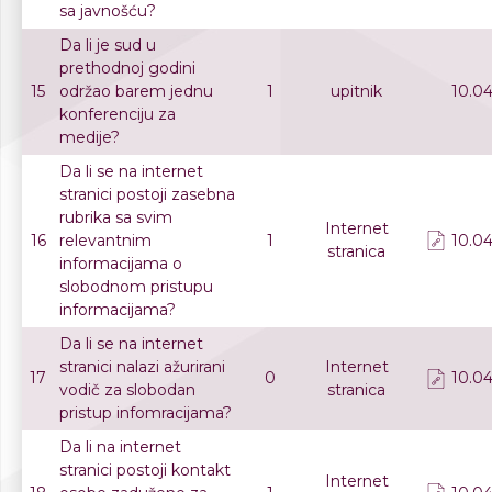
sa javnošću?
Da li je sud u
prethodnoj godini
15
održao barem jednu
1
upitnik
10.04
konferenciju za
medije?
Da li se na internet
stranici postoji zasebna
rubrika sa svim
Internet
16
relevantnim
1
10.04
stranica
informacijama o
slobodnom pristupu
informacijama?
Da li se na internet
stranici nalazi ažurirani
Internet
17
0
10.04
vodič za slobodan
stranica
pristup infomracijama?
Da li na internet
stranici postoji kontakt
Internet