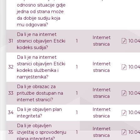
odnosno situacije gdje
jedna od strana može
da dobije sudiju koja
mu odgovara?
Da li je na internet
Internet
31
stranici objavljen Etički
1
10.04
stranica
kodeks sudija?
Da li je na internet
stranici objavljen Etički
Internet
32
1
10.04
kodeks službenika i
stranica
namještenika?
Da li je obrazac za
Internet
33
pritužbe dostupan na
1
10.04
stranica
internet stranici?
Da li je objavljen plan
Internet
34
1
10.04
integriteta?
stranica
Da li je objavljen
Internet
35
izvještaj o sprovođenju
1
10.04
stranica
plana integriteta?