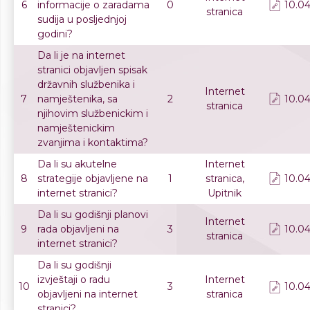
6
informacije o zaradama
0
10.04
stranica
sudija u posljednjoj
godini?
Da li je na internet
stranici objavljen spisak
državnih službenika i
Internet
7
namještenika, sa
2
10.04
stranica
njihovim službenickim i
namještenickim
zvanjima i kontaktima?
Da li su akutelne
Internet
8
strategije objavljene na
1
stranica,
10.04
internet stranici?
Upitnik
Da li su godišnji planovi
Internet
9
rada objavljeni na
3
10.04
stranica
internet stranici?
Da li su godišnji
izvještaji o radu
Internet
10
3
10.04
objavljeni na internet
stranica
stranici?