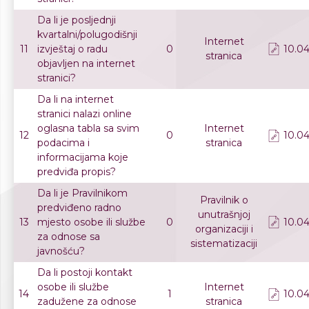
Da li je posljednji
kvartalni/polugodišnji
Internet
11
izvještaj o radu
0
10.04
stranica
objavljen na internet
stranici?
Da li na internet
stranici nalazi online
oglasna tabla sa svim
Internet
12
0
10.04
podacima i
stranica
informacijama koje
predviđa propis?
Da li je Pravilnikom
Pravilnik o
predviđeno radno
unutrašnjoj
13
mjesto osobe ili službe
0
10.04
organizaciji i
za odnose sa
sistematizaciji
javnošću?
Da li postoji kontakt
osobe ili službe
Internet
14
1
10.04
zadužene za odnose
stranica