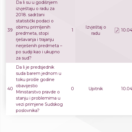
Da li su u godišnjem
izvještaju o radu za
2018. sadržani
statistički podaci o
obimu primljenih
Izvještaj o
39
1
10.04
predmeta, stopi
radu
rješavanja i trajanju
nerješenih predmeta –
po sudiji kao i ukupno
za sud?
Da li je predsjednik
suda barem jednom u
toku prošle godine
obavijestio
40
0
Upitnik
10.04
Ministarstvo pravde o
stanju i problemima u
vezi primjene Sudskog
poslovnika?