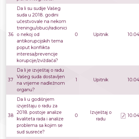
Da li su sudije Vašeg
suda u 2018. godini
učestvovale na nekom
treningu/obuci/radionici
36
o nekoj od
0
Upitnik
10.04
antikorupcijskih tema
poput konflikta
interesa/prevencije
korupcije/zviždača?
Da li je izvještaj o radu
Vašeg suda dostavljen
37
1
Upitnik
10.04
na vrijeme nadležnom
organu?
Da li u godišnjem
izvještaju o radu za
2018. postoje analize
Izvještaj o
38
0
10.04
kvaliteta rada i analize
radu
problema sa kojim se
sud susreće?