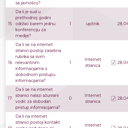
sa javnošću?
Da li je sud u
prethodnoj godini
15
održao barem jednu
1
upitnik
28.04
konferenciju za
medije?
Da li se na internet
stranici postoji zasebna
rubrika sa svim
Internet
16
relevantnim
1
28.04
stranica
informacijama o
slobodnom pristupu
informacijama?
Da li se na internet
stranici nalazi ažurirani
Internet
17
0
28.04
vodič za slobodan
stranica
pristup infomracijama?
Da li na internet
stranici postoji kontakt
Internet