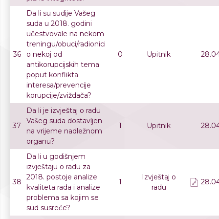
Da li su sudije Vašeg
suda u 2018. godini
učestvovale na nekom
treningu/obuci/radionici
36
o nekoj od
0
Upitnik
28.04
antikorupcijskih tema
poput konflikta
interesa/prevencije
korupcije/zviždača?
Da li je izvještaj o radu
Vašeg suda dostavljen
37
1
Upitnik
28.04
na vrijeme nadležnom
organu?
Da li u godišnjem
izvještaju o radu za
2018. postoje analize
Izvještaj o
38
1
28.04
kvaliteta rada i analize
radu
problema sa kojim se
sud susreće?