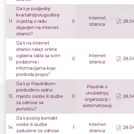
Da li je posljednji
kvartalni/polugodišnji
Internet
11
izvještaj o radu
0
28.04
stranica
objavljen na internet
stranici?
Da li na internet
stranici nalazi online
oglasna tabla sa svim
Internet
12
0
28.04
podacima i
stranica
informacijama koje
predviđa propis?
Da li je Pravilnikom
Pravilnik o
predviđeno radno
unutrašnjoj
13
mjesto osobe ili službe
0
28.04
organizaciji i
za odnose sa
sistematizaciji
javnošću?
Da li postoji kontakt
osobe ili službe
Internet
14
1
28.04
zadužene za odnose
stranica