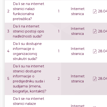
Da li se na internet
stranici nalazi
Internet
2
1
28.04
funkcionalna
stranica
pretražilica?
Da li na internet
Internet
3
stranici postoji opis
1
28.04
stranica
nadležnosti suda?
Da li su dostupne
informacije o
Internet
4
1
28.04
organizacionoj
stranica
strukutri suda?
Da li su na internet
stranici dostupne
informacije o
Internet
5
2
28.04
predsjedniku suda i
stranica
sudijama (imena,
biografije, kontakti)?
Da li se na internet
stranici nalaze
Internet