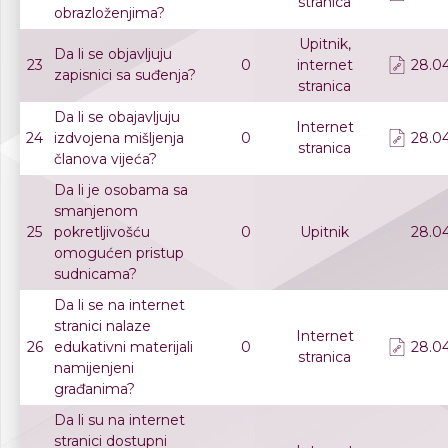
stranica
obrazloženjima?
Upitnik,
Da li se objavljuju
23
0
internet
28.04
zapisnici sa suđenja?
stranica
Da li se obajavljuju
Internet
24
izdvojena mišljenja
0
28.04
stranica
članova vijeća?
Da li je osobama sa
smanjenom
25
pokretljivošću
0
Upitnik
28.04
omogućen pristup
sudnicama?
Da li se na internet
stranici nalaze
Internet
26
edukativni materijali
0
28.04
stranica
namijenjeni
građanima?
Da li su na internet
stranici dostupni