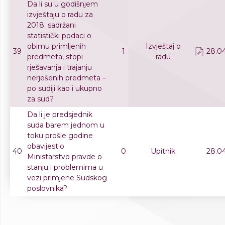
Da li su u godišnjem
izvještaju o radu za
2018. sadržani
statistički podaci o
obimu primljenih
Izvještaj o
39
1
28.04
predmeta, stopi
radu
rješavanja i trajanju
nerješenih predmeta –
po sudiji kao i ukupno
za sud?
Da li je predsjednik
suda barem jednom u
toku prošle godine
obavijestio
40
0
Upitnik
28.04
Ministarstvo pravde o
stanju i problemima u
vezi primjene Sudskog
poslovnika?