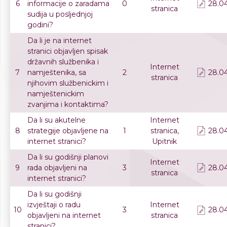
6
informacije o zaradama
0
28.04
stranica
sudija u posljednjoj
godini?
Da li je na internet
stranici objavljen spisak
državnih službenika i
Internet
7
namještenika, sa
2
28.04
stranica
njihovim službenickim i
namještenickim
zvanjima i kontaktima?
Da li su akutelne
Internet
8
strategije objavljene na
1
stranica,
28.04
internet stranici?
Upitnik
Da li su godišnji planovi
Internet
9
rada objavljeni na
3
28.04
stranica
internet stranici?
Da li su godišnji
izvještaji o radu
Internet
10
3
28.04
objavljeni na internet
stranica
stranici?