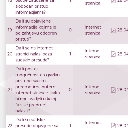
18
osobe zadužene za
1
28.04
stranica
slobodan pristup
informacijama?
Da li su objavljene
informacije kojima je
Internet
19
0
28.04
po zahtjevu odobren
stranica
pristup?
Da li se na internet
Internet
20
stranici nalazi baza
1
28.04
stranica
sudskih presuda?
Da li postoji
mogućnost da građani
pristupe svojim
predmetima putem
Internet
21
0
28.04
internet stranice (kako
stranica
bi npr. uvidjeli u kojoj
fazi se predmet
nalazi)?
Da li su sudske
Internet
22
presude objavljene sa
1
28.04