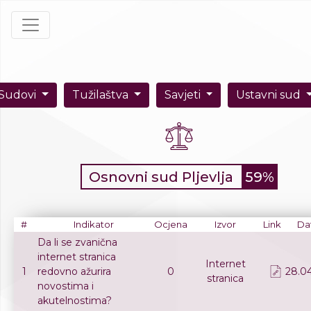
Sudovi
Tužilaštva
Savjeti
Ustavni sud
Osnovni sud Pljevlja
59%
#
Indikator
Ocjena
Izvor
Link
Da
Da li se zvanična
internet stranica
Internet
1
redovno ažurira
0
28.04
stranica
novostima i
akutelnostima?