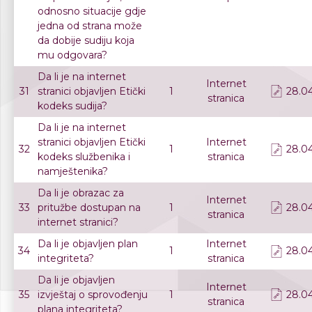
odnosno situacije gdje
jedna od strana može
da dobije sudiju koja
mu odgovara?
Da li je na internet
Internet
31
stranici objavljen Etički
1
28.04
stranica
kodeks sudija?
Da li je na internet
stranici objavljen Etički
Internet
32
1
28.04
kodeks službenika i
stranica
namještenika?
Da li je obrazac za
Internet
33
pritužbe dostupan na
1
28.04
stranica
internet stranici?
Da li je objavljen plan
Internet
34
1
28.04
integriteta?
stranica
Da li je objavljen
Internet
35
izvještaj o sprovođenju
1
28.04
stranica
plana integriteta?