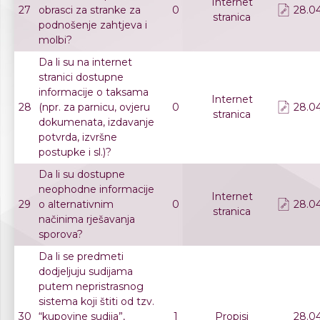
Internet
27
obrasci za stranke za
0
28.04
stranica
podnošenje zahtjeva i
molbi?
Da li su na internet
stranici dostupne
informacije o taksama
Internet
28
(npr. za parnicu, ovjeru
0
28.04
stranica
dokumenata, izdavanje
potvrda, izvršne
postupke i sl.)?
Da li su dostupne
neophodne informacije
Internet
29
o alternativnim
0
28.04
stranica
načinima rješavanja
sporova?
Da li se predmeti
dodjeljuju sudijama
putem nepristrasnog
sistema koji štiti od tzv.
30
“kupovine sudija”,
1
Propisi
28.04