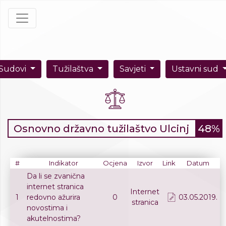
Sudovi
Tužilaštva
Savjeti
Ustavni sud
Osnovno državno tužilaštvo Ulcinj
48%
#
Indikator
Ocjena
Izvor
Link
Datum
Da li se zvanična
internet stranica
Internet
1
redovno ažurira
0
03.05.2019.
stranica
novostima i
akutelnostima?