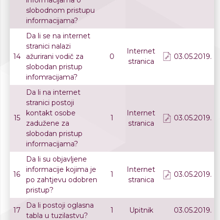
informacijama o
slobodnom pristupu
informacijama?
Da li se na internet
stranici nalazi
Internet
14
ažurirani vodič za
0
03.05.2019.
stranica
slobodan pristup
infomracijama?
Da li na internet
stranici postoji
kontakt osobe
Internet
15
1
03.05.2019.
zadužene za
stranica
slobodan pristup
informacijama?
Da li su objavljene
informacije kojima je
Internet
16
1
03.05.2019.
po zahtjevu odobren
stranica
pristup?
Da li postoji oglasna
17
1
Upitnik
03.05.2019.
tabla u tuzilastvu?