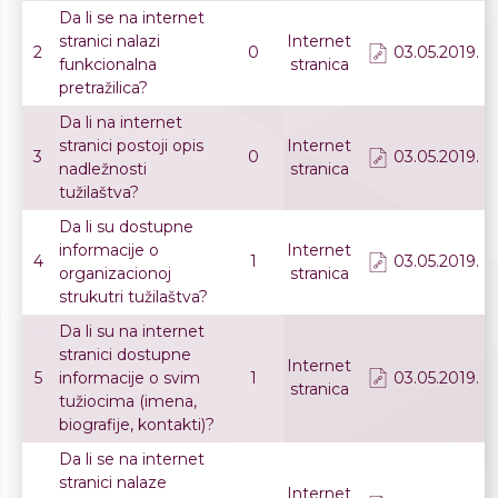
Da li se na internet
stranici nalazi
Internet
2
0
03.05.2019.
funkcionalna
stranica
pretražilica?
Da li na internet
stranici postoji opis
Internet
3
0
03.05.2019.
nadležnosti
stranica
tužilaštva?
Da li su dostupne
informacije o
Internet
4
1
03.05.2019.
organizacionoj
stranica
strukutri tužilaštva?
Da li su na internet
stranici dostupne
Internet
5
informacije o svim
1
03.05.2019.
stranica
tužiocima (imena,
biografije, kontakti)?
Da li se na internet
stranici nalaze
Internet