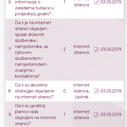
6
informacije o
1
03.05.2019.
stranica
zaradama tužilaca u
posljednjoj godini?
Da li je na internet
stranici objavljen
spisak državnih
službenika i
namještenika, sa
Internet
7
2
03.05.2019.
njihovim
stranica
službenickim i
namještenickim
zvanjima i
kontaktima?
Da li su akutelne
Internet
8
strategije objavljene
0
stranica,
03.05.2019.
na internet stranici?
Upitnik
Da li su godišnji
planovi rada
Internet
9
1
03.05.2019.
objavljeni na internet
stranica
stranici?