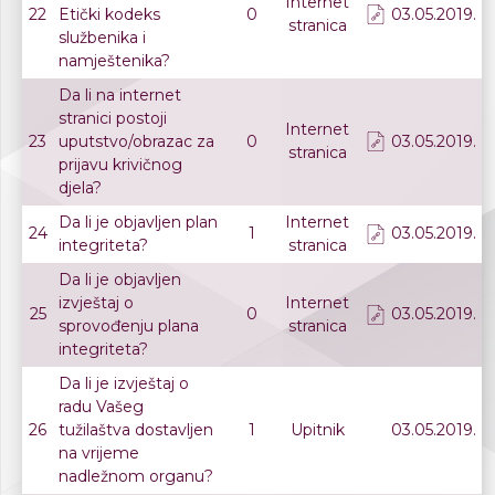
Internet
22
Etički kodeks
0
03.05.2019.
stranica
službenika i
namještenika?
Da li na internet
stranici postoji
Internet
23
uputstvo/obrazac za
0
03.05.2019.
stranica
prijavu krivičnog
djela?
Da li je objavljen plan
Internet
24
1
03.05.2019.
integriteta?
stranica
Da li je objavljen
izvještaj o
Internet
25
0
03.05.2019.
sprovođenju plana
stranica
integriteta?
Da li je izvještaj o
radu Vašeg
26
tužilaštva dostavljen
1
Upitnik
03.05.2019.
na vrijeme
nadležnom organu?