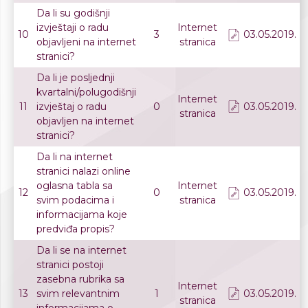
Da li su godišnji
izvještaji o radu
Internet
10
3
03.05.2019.
objavljeni na internet
stranica
stranici?
Da li je posljednji
kvartalni/polugodišnji
Internet
11
izvještaj o radu
0
03.05.2019.
stranica
objavljen na internet
stranici?
Da li na internet
stranici nalazi online
oglasna tabla sa
Internet
12
0
03.05.2019.
svim podacima i
stranica
informacijama koje
predviđa propis?
Da li se na internet
stranici postoji
zasebna rubrika sa
Internet
13
svim relevantnim
1
03.05.2019.
stranica