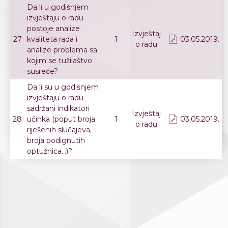
Da li u godišnjem
izvještaju o radu
postoje analize
Izvještaj
27
kvaliteta rada i
1
03.05.2019.
o radu
analize problema sa
kojim se tužilaštvo
susreće?
Da li su u godišnjem
izvještaju o radu
sadržani indikatori
Izvještaj
28
učinka (poput broja
1
03.05.2019.
o radu
riješenih slučajeva,
broja podignutih
optužnica...)?