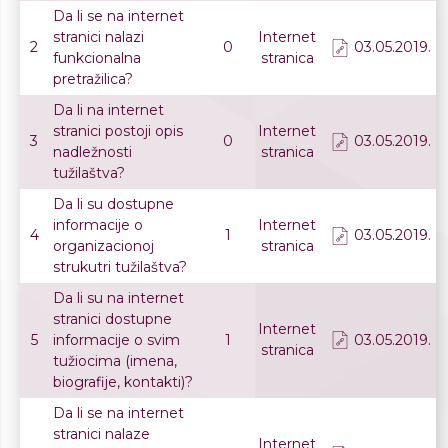
Da li se na internet
stranici nalazi
Internet
2
0
03.05.2019.
funkcionalna
stranica
pretražilica?
Da li na internet
stranici postoji opis
Internet
3
0
03.05.2019.
nadležnosti
stranica
tužilaštva?
Da li su dostupne
informacije o
Internet
4
1
03.05.2019.
organizacionoj
stranica
strukutri tužilaštva?
Da li su na internet
stranici dostupne
Internet
5
informacije o svim
1
03.05.2019.
stranica
tužiocima (imena,
biografije, kontakti)?
Da li se na internet
stranici nalaze
Internet