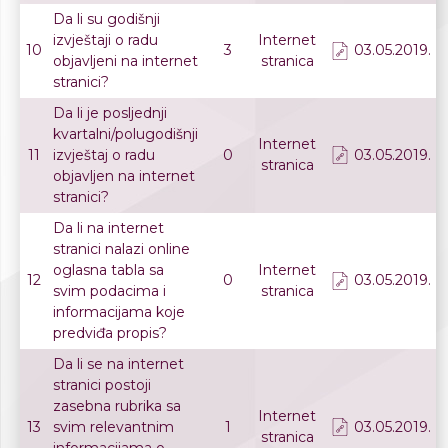
Da li su godišnji
izvještaji o radu
Internet
10
3
03.05.2019.
objavljeni na internet
stranica
stranici?
Da li je posljednji
kvartalni/polugodišnji
Internet
11
izvještaj o radu
0
03.05.2019.
stranica
objavljen na internet
stranici?
Da li na internet
stranici nalazi online
oglasna tabla sa
Internet
12
0
03.05.2019.
svim podacima i
stranica
informacijama koje
predviđa propis?
Da li se na internet
stranici postoji
zasebna rubrika sa
Internet
13
svim relevantnim
1
03.05.2019.
stranica