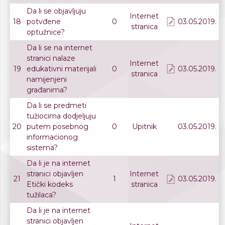
Da li se objavljuju
Internet
18
potvđene
0
03.05.2019.
stranica
optužnice?
Da li se na internet
stranici nalaze
Internet
19
edukativni materijali
0
03.05.2019.
stranica
namijenjeni
građanima?
Da li se predmeti
tužiocima dodjeljuju
20
putem posebnog
0
Upitnik
03.05.2019.
informacionog
sistema?
Da li je na internet
stranici objavljen
Internet
21
1
03.05.2019.
Etički kodeks
stranica
tužilaca?
Da li je na internet
stranici objavljen