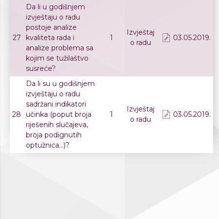
Da li u godišnjem
izvještaju o radu
postoje analize
Izvještaj
27
kvaliteta rada i
1
03.05.2019.
o radu
analize problema sa
kojim se tužilaštvo
susreće?
Da li su u godišnjem
izvještaju o radu
sadržani indikatori
Izvještaj
28
učinka (poput broja
1
03.05.2019.
o radu
riješenih slučajeva,
broja podignutih
optužnica...)?