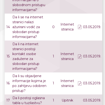
informacijama o
slobodnom pristupu
informacijama?
Da li se na internet
stranici nalazi
Internet
14
ažurirani vodič za
0
03.05.2019.
stranica
slobodan pristup
infomracijama?
Da li na internet
stranici postoji
kontakt osobe
Internet
15
1
03.05.2019.
zadužene za
stranica
slobodan pristup
informacijama?
Da li su objavljene
informacije kojima je
Internet
16
1
03.05.2019.
po zahtjevu odobren
stranica
pristup?
Da li postoji oglasna
17
1
Upitnik
03.05.2019.
tabla u tuzilastvu?