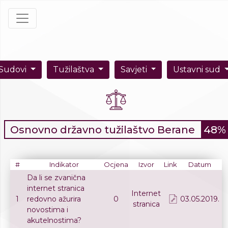
Sudovi
Tužilaštva
Savjeti
Ustavni sud
Osnovno državno tužilaštvo Berane
48%
#
Indikator
Ocjena
Izvor
Link
Datum
Da li se zvanična
internet stranica
Internet
1
redovno ažurira
0
03.05.2019.
stranica
novostima i
akutelnostima?