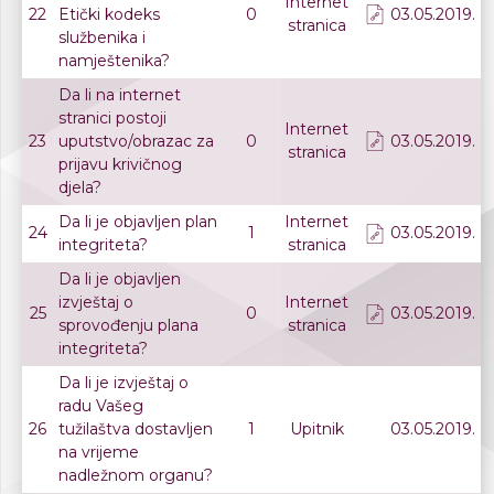
Internet
22
Etički kodeks
0
03.05.2019.
stranica
službenika i
namještenika?
Da li na internet
stranici postoji
Internet
23
uputstvo/obrazac za
0
03.05.2019.
stranica
prijavu krivičnog
djela?
Da li je objavljen plan
Internet
24
1
03.05.2019.
integriteta?
stranica
Da li je objavljen
izvještaj o
Internet
25
0
03.05.2019.
sprovođenju plana
stranica
integriteta?
Da li je izvještaj o
radu Vašeg
26
tužilaštva dostavljen
1
Upitnik
03.05.2019.
na vrijeme
nadležnom organu?