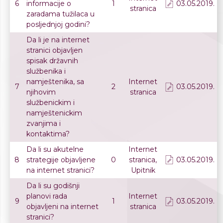
6
informacije o
1
03.05.2019.
stranica
zaradama tužilaca u
posljednjoj godini?
Da li je na internet
stranici objavljen
spisak državnih
službenika i
namještenika, sa
Internet
7
2
03.05.2019.
njihovim
stranica
službenickim i
namještenickim
zvanjima i
kontaktima?
Da li su akutelne
Internet
8
strategije objavljene
0
stranica,
03.05.2019.
na internet stranici?
Upitnik
Da li su godišnji
planovi rada
Internet
9
1
03.05.2019.
objavljeni na internet
stranica
stranici?